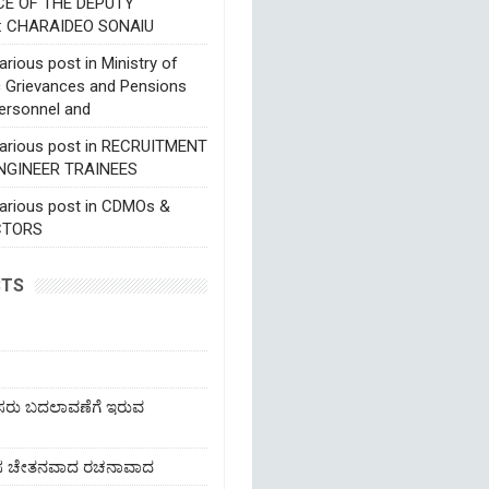
CE OF THE DEPUTY
: CHARAIDEO SONAlU
rious post in Ministry of
c Grievances and Pensions
ersonnel and
various post in RECRUITMENT
NGINEER TRAINEES
various post in CDMOs &
CTORS
STS
ೆಸರು ಬದಲಾವಣೆಗೆ ಇರುವ
ಹೊಸ ಚೇತನವಾದ ರಚನಾವಾದ