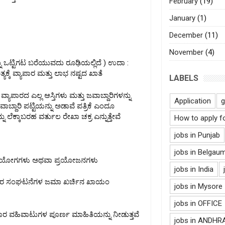
February
(19)
January
(1)
December
(11)
November
(4)
ನು ಒಟ್ಟಿಗಟ ಬರೆಯುವದು ರೂಢಿಯಲ್ಲಿದೆ ) ಉದಾ :
 ಅಂತ್ಯಕ್ಕೆ ವ್ಯಾಪಾರ ಮತ್ತು ಲಾಭ ನಷ್ಟದ ಖಾತೆ
LABELS
ಲ್ಲಿ ವ್ಯಾಪಾರದ ಎಲ್ಲ ಆಸ್ತಿಗಳು ಮತ್ತು ಜವಾಬ್ದಾರಿಗಳನ್ನು
Application
g
ಜವಾಬ್ದಾರಿ ಪಟ್ಟಿಯನ್ನು ಅಡಾವೆ ಪತ್ರಿಕೆ ಎಂದೂ
ು ಲೆಕ್ಕಾಬರಹ ವರ್ತುಲ ರೇಖಾ ಚಕ್ರ ಎನ್ನುತ್ತೇವೆ
How to apply f
jobs in Punjab
jobs in Belgau
ಪಯೋಗಗಳು ಅಥವಾ ಪ್ರಯೋಜನಗಳು
jobs in India
ಾಪಾರ ಸಂಘಟನೆಗಳ ಜಮಾ ಖರ್ಚಿನ ಖಾಯಂ
jobs in Mysore
jobs in OFFICE
ಾರ ವಹಿವಾಟುಗಳ ಪೂರ್ಣ ಮಾಹಿತಿಯನ್ನು ನೀಡುತ್ತವೆ
jobs in ANDH