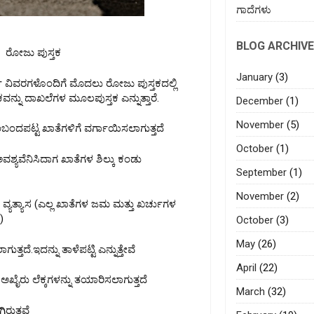
ಗಾದೆಗಳು
BLOG ARCHIVE
ರೋಜು ಪುಸ್ತಕ
January
(3)
ವಿವರಗಳೊಂದಿಗೆ ಮೊದಲು ರೋಜು ಪುಸ್ತಕದಲ್ಲಿ
್ನು ದಾಖಲೆಗಳ ಮೂಲಪುಸ್ತಕ ಎನ್ನುತ್ತಾರೆ.
December
(1)
November
(5)
ಬಂದಪಟ್ಟ ಖಾತೆಗಳಿಗೆ ವರ್ಗಾಯಿಸಲಾಗುತ್ತದೆ
October
(1)
ವೆನಿಸಿದಾಗ ಖಾತೆಗಳ ಶಿಲ್ಕು ಕಂಡು
September
(1)
November
(2)
 ವ್ಯತ್ಯಾಸ (ಎಲ್ಲ ಖಾತೆಗಳ ಜಮ ಮತ್ತು ಖರ್ಚುಗಳ
)
October
(3)
May
(26)
ತ್ತದೆ.ಇದನ್ನು ತಾಳೆಪಟ್ಟಿ ಎನ್ನುತ್ತೇವೆ
April
(22)
ೈರು ಲೆಕ್ಕಗಳನ್ನು ತಯಾರಿಸಲಾಗುತ್ತದೆ
March
(32)
ರುತ್ತವೆ