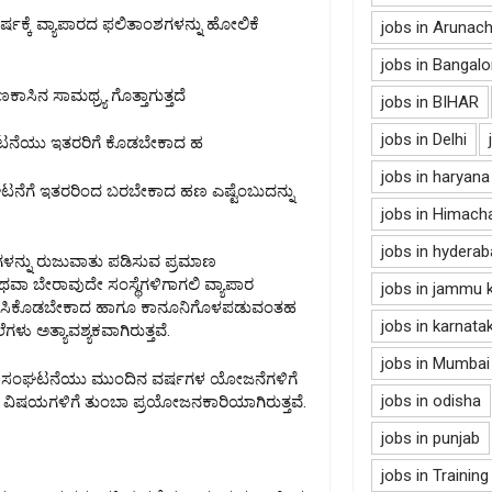
್ಷಕ್ಕೆ ವ್ಯಾಪಾರದ ಫಲಿತಾಂಶಗಳನ್ನು ಹೋಲಿಕೆ
jobs in Arunac
jobs in Bangalo
ಾಸಿನ ಸಾಮಥ್ರ್ಯ ಗೊತ್ತಾಗುತ್ತದೆ
jobs in BIHAR
jobs in Delhi
ಂಘಟನೆಯು ಇತರರಿಗೆ ಕೊಡಬೇಕಾದ ಹ
jobs in haryana
ಂಘಟನೆಗೆ ಇತರರಿಂದ ಬರಬೇಕಾದ ಹಣ ಎಷ್ಟೆಂಬುದನ್ನು
jobs in Himach
jobs in hydera
ಲೆಗಳನ್ನು ರುಜುವಾತು ಪಡಿಸುವ ಪ್ರಮಾಣ
 ಅಥವಾ ಬೇರಾವುದೇ ಸಂಸ್ಥೆಗಳಿಗಾಗಲಿ ವ್ಯಾಪಾರ
jobs in jammu 
ಿಳಿಸಿಕೊಡಬೇಕಾದ ಹಾಗೂ ಕಾನೂನಿಗೊಳಪಡುವಂತಹ
jobs in karnata
ಳು ಅತ್ಯಾವಶ್ಯಕವಾಗಿರುತ್ತವೆ.
jobs in Mumbai
ಪಾರ ಸಂಘಟನೆಯು ಮುಂದಿನ ವರ್ಷಗಳ ಯೋಜನೆಗಳಿಗೆ
jobs in odisha
 ವಿಷಯಗಳಿಗೆ ತುಂಬಾ ಪ್ರಯೋಜನಕಾರಿಯಾಗಿರುತ್ತವೆ.
jobs in punjab
jobs in Training