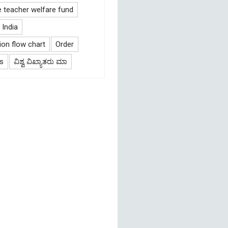
e teacher welfare fund
India
on flow chart
Order
s
ವಿಶ್ವ ವಿಖ್ಯಾತರು ಮಾ